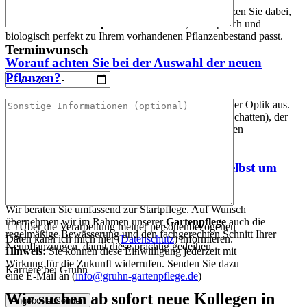
Ja, das ist einer unserer Schwerpunkte. Wir unterstützen Sie dabei,
Lücken zu füllen und
pflanzen neu nach
, was optisch und
biologisch perfekt zu Ihrem vorhandenen Pflanzenbestand passt.
Terminwunsch
Worauf achten Sie bei der Auswahl der neuen
Pflanzen?
Wir wählen
Bäume und Sträucher
nicht nur nach der Optik aus.
Wichtig ist, dass die Pflanzen zum Standort (Sonne/Schatten), der
Bodenbeschaffenheit und dem von Ihnen gewünschten
Pflegeaufwand
passen.
Muss ich mich nach der Neupflanzung selbst um
alles kümmern?
Wir beraten Sie umfassend zur Startpflege. Auf Wunsch
übernehmen wir im Rahmen unserer
Gartenpflege
auch die
Über die Verarbeitung meiner personenbezogenen
regelmäßige Bewässerung und den fachgerechten Schnitt Ihrer
Daten kann ich mich hier (
Datenschutz
) informieren.
Neupflanzungen, damit diese prächtig gedeihen.
Hinweis:
Sie können diese Einwilligung jederzeit mit
Wirkung für die Zukunft widerrufen. Senden Sie dazu
Karriere bei Gruhn
eine E-Mail an (
info@gruhn-gartenpflege.de
)
Wir suchen ab sofort neue Kollegen in