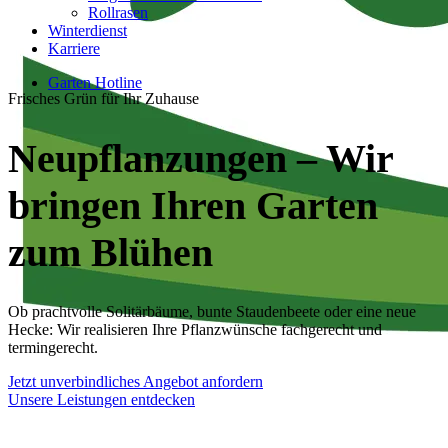
Rollrasen
Winterdienst
Karriere
Garten Hotline
Frisches Grün für Ihr Zuhause
Neupflanzungen – Wir
bringen Ihren Garten
zum Blühen
Ob prachtvolle Solitärbäume, bunte Staudenbeete oder eine neue
Hecke: Wir realisieren Ihre Pflanzwünsche fachgerecht und
termingerecht.
Jetzt unverbindliches Angebot anfordern
Unsere Leistungen entdecken