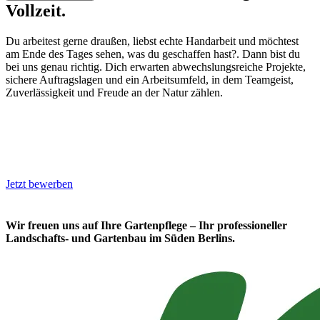
Vollzeit.
Du arbeitest gerne draußen, liebst echte Handarbeit und möchtest
am Ende des Tages sehen, was du geschaffen hast?. Dann bist du
bei uns genau richtig. Dich erwarten abwechslungsreiche Projekte,
sichere Auftragslagen und ein Arbeitsumfeld, in dem Teamgeist,
Zuverlässigkeit und Freude an der Natur zählen.
Landschaftsgärtner (m/w/d)
Gärtner (m/w/d)
Gartenhelfer (m/w/d)
Grünpfleger (m/w/d)
Landschaftsbauer (m/w/d)
Quereinsteiger GaLaBau (m/w/d)
Jetzt bewerben
Wir freuen uns auf Ihre Gartenpflege – Ihr professioneller
Landschafts- und Gartenbau im Süden Berlins.