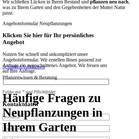
Wir schließen Lücken in Ihrem Bestand und
pflanzen neu nach
,
was zu Ihrem Garten und den Gegebenheiten der Mutter Natur
passt.
Angebotsformular Neupflanzungen
Klicken Sie hier für Ihr persönliches
Angebot
Nutzen Sie schnell und unkompliziert unser
Angebotsformular. Wir erstellen Ihnen passend zur
Anfrage ein zugeschnittenes Angebot. Wir freuen uns
Schließen
Aufklappen
auf Ihre Anfrage.
Pflanzenwissen & Beratung
Felder mit * sind Pflichtfelder.
Häufige Fragen zu
Kontaktdaten
Neupflanzungen in
Ihrem Garten