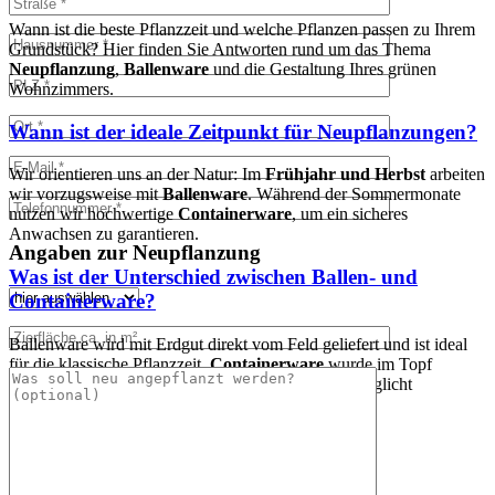
Wann ist die beste Pflanzzeit und welche Pflanzen passen zu Ihrem
Grundstück? Hier finden Sie Antworten rund um das Thema
Neupflanzung
,
Ballenware
und die Gestaltung Ihres grünen
Wohnzimmers.
Wann ist der ideale Zeitpunkt für Neupflanzungen?
Wir orientieren uns an der Natur: Im
Frühjahr und Herbst
arbeiten
wir vorzugsweise mit
Ballenware
. Während der Sommermonate
nutzen wir hochwertige
Containerware
, um ein sicheres
Anwachsen zu garantieren.
Angaben zur Neupflanzung
Was ist der Unterschied zwischen Ballen- und
Containerware?
Ballenware wird mit Erdgut direkt vom Feld geliefert und ist ideal
für die klassische Pflanzzeit.
Containerware
wurde im Topf
gezogen; sie ist robuster beim Einpflanzen und ermöglicht
Neupflanzungen fast das ganze Jahr über.
Können Sie auch Bäume in einen bereits
bestehenden Garten nachpflanzen?